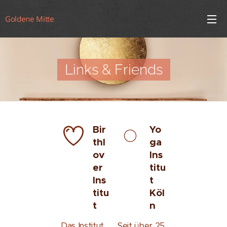
Goldene Mitte
Links & Friends
Bir
Yo
thl
ga
ov
Ins
er
titu
Ins
t
titu
Köl
t
n
Das Institut
Seit über 25