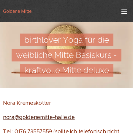
Goldene Mitte
birthlover
Yoga
für
die
weibliche Mitte
Basiskurs -
kraftvolle Mitte deluxe
Nora Kremeskötter
nora@goldenemitte-halle.de
Tel.: 0176 73557559 (sollte ich telefonisch nicht