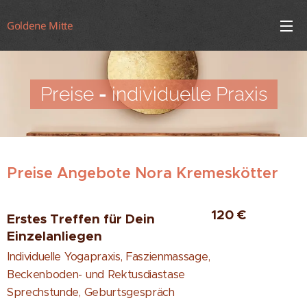
Goldene Mitte
Preise
-
individuelle Praxis
Preise Angebote Nora Kremeskötter
120 €
Erstes Treffen für Dein
Einzelanliegen
Individuelle Yogapraxis, Faszienmassage,
Beckenboden- und Rektusdiastase
Sprechstunde, Geburtsgespräch